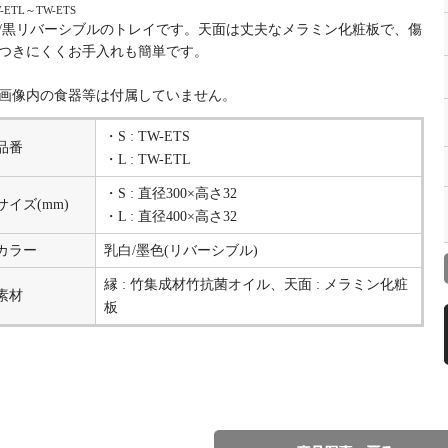
-ETL～TW-ETS
/黒リバーシブルのトレイです。天面は丈夫なメラミン化粧板で、傷
つきにくくお手入れも簡単です。
画像内の食器等は付属していません。
・S : TW-ETS
品番
・L : TW-ETL
・S : 直径300×高さ32
サイズ(mm)
・L : 直径400×高さ32
カラー
乳白/墨色(リバーシブル)
縁 : 竹集成材竹抗菌オイル、天面 : メラミン化粧
素材
板