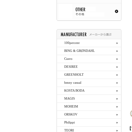
100percent
BING & GRØNDAHL
Cuero
DESIREE
GREENHOLT
hmny casual
KOSTA BODA
MAGIS
MOHEIM
ORSKOV
Philippi
【
TEORI