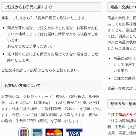
ご注文からお手元に届くまで
返品・交換につ
通常、ご注文から2～5営業日程度で発送いたします。
商品の特性上、
あってもお客様
商品品薄の場合、ご注文が集中した場合、お客様がお住
きません。誤送
まいの地域によってはお届けに時間がかかる場合がござ
ては、例外とし
います。
やかに商品の状
あらかじめご了承ください。
したらご連絡く
売り切れなどにより商品をお届けできない場合は、ご連
商品に破損（
絡いたします。
として使用で
ご注文等の詳しい説明はこちらをご覧ください。
いる場合
ご注文の商品
お支払い方法について
返品・交換の詳
お支払いは、クレジットカード、後払い（銀行振込、郵便振
替、コンビニ払い、LINE Pay）、代金引換がご利用いただけ
配送方法・配送
ます。代金引換の場合、手数料330円（税込）～を頂戴いたし
ます。金額についてはご購入金額により異なります。後払い
ご注文商品のサ
の場合、手数料277円（税込）を頂戴いたします。
ご注文内容確認
料・手数料（支
次第、再度ご連