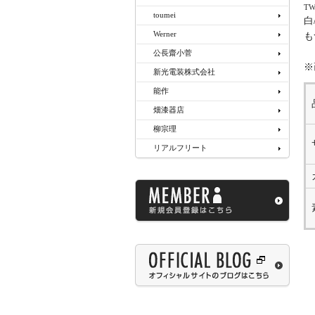
TW
toumei
白
Werner
も
公長齋小菅
※
新光電装株式会社
能作
畑漆器店
柳宗理
リアルフリート