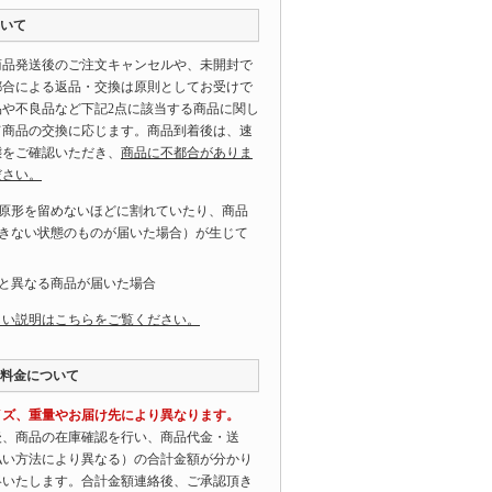
いて
商品発送後のご注文キャンセルや、未開封で
都合による返品・交換は原則としてお受けで
品や不良品など下記2点に該当する商品に関し
て商品の交換に応じます。商品到着後は、速
態をご確認いただき、
商品に不都合がありま
ださい。
原形を留めないほどに割れていたり、商品
きない状態のものが届いた場合）が生じて
と異なる商品が届いた場合
しい説明はこちらをご覧ください。
料金について
イズ、重量やお届け先により異なります。
後、商品の在庫確認を行い、商品代金・送
払い方法により異なる）の合計金額が分かり
絡いたします。合計金額連絡後、ご承認頂き