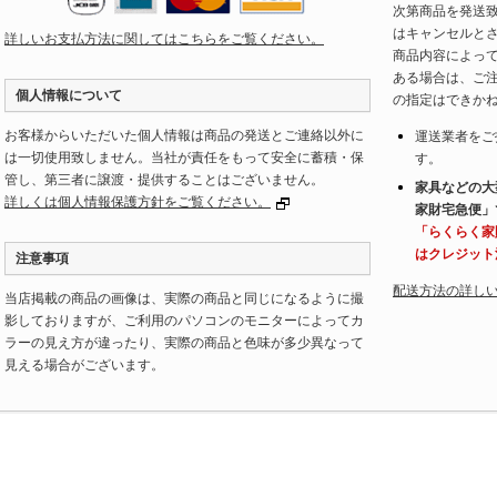
次第商品を発送
はキャンセルと
詳しいお支払方法に関してはこちらをご覧ください。
商品内容によっ
ある場合は、ご
個人情報について
の指定はできか
お客様からいただいた個人情報は商品の発送とご連絡以外に
運送業者をご
は一切使用致しません。当社が責任をもって安全に蓄積・保
す。
管し、第三者に譲渡・提供することはございません。
家具などの大
詳しくは個人情報保護方針をご覧ください。
家財宅急便」
「らくらく家
はクレジット
注意事項
配送方法の詳し
当店掲載の商品の画像は、実際の商品と同じになるように撮
影しておりますが、ご利用のパソコンのモニターによってカ
ラーの見え方が違ったり、実際の商品と色味が多少異なって
見える場合がございます。