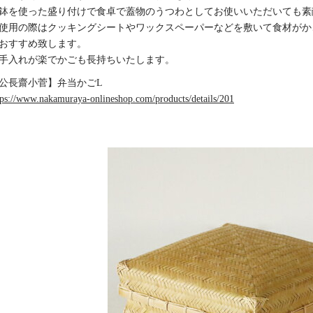
鉢を使った盛り付けで食卓で蓋物のうつわとしてお使いいただいても素
使用の際はクッキングシートやワックスペーパーなどを敷いて食材がか
おすすめ致します。
手入れが楽でかごも長持ちいたします。
公長齋小菅】弁当かごL
tps://www.nakamuraya-onlineshop.com/products/details/201