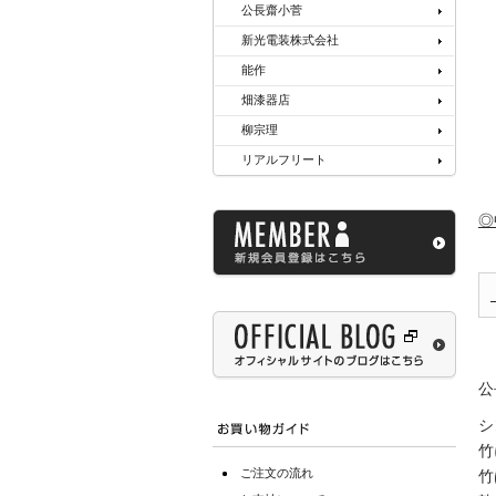
公長齋小菅
新光電装株式会社
能作
畑漆器店
柳宗理
リアルフリート
◎
公
シ
竹
ご注文の流れ
竹