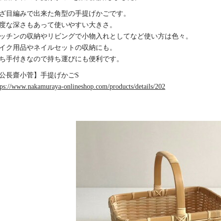
ざ目編みで出来た角型の手提げかごです。
度な深さもあって使いやすい大きさ。
ッチンの収納やリビングで小物入れとしてなど使い方は色々。
イク用品やネイルセットの収納にも。
ち手付きなので持ち運びにも便利です。
公長齋小菅】手提げかごS
tps://www.nakamuraya-onlineshop.com/products/details/202