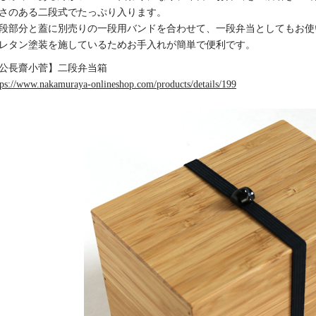
さのある二段式でたっぷり入ります。
段部分と蓋に別売りの一段用バンドを合わせて、一段弁当としてもお使
レタン塗装を施しているためお手入れが簡単で便利です。
公長齋小菅】二段弁当箱
tps://www.nakamuraya-onlineshop.com/products/details/199