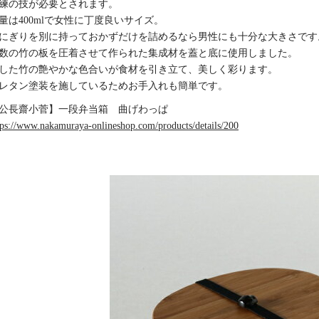
練の技が必要とされます。
量は400mlで女性に丁度良いサイズ。
にぎりを別に持っておかずだけを詰めるなら男性にも十分な大きさです
数の竹の板を圧着させて作られた集成材を蓋と底に使用しました。
した竹の艶やかな色合いが食材を引き立て、美しく彩ります。
レタン塗装を施しているためお手入れも簡単です。
公長齋小菅】一段弁当箱 曲げわっぱ
tps://www.nakamuraya-onlineshop.com/products/details/200