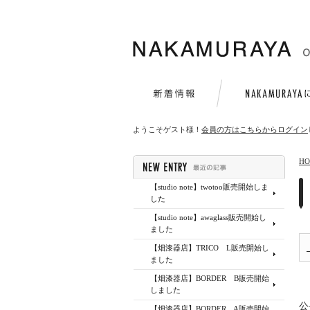
ようこそゲスト様！
会員の方はこちらからログイン
H
【studio note】twotoo販売開始しま
した
【studio note】awaglass販売開始し
ました
【畑漆器店】TRICO L販売開始し
ました
【畑漆器店】BORDER B販売開始
しました
公
【畑漆器店】BORDER A販売開始