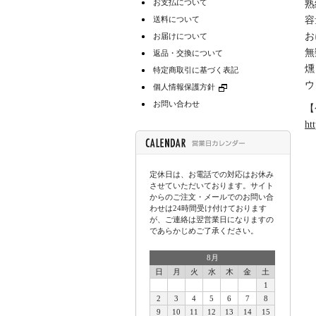
お支払について
熟
送料について
容
お
お届けについて
無
返品・交換について
燻
特定商取引に基づく表記
ウ
個人情報保護方針
お問い合わせ
【
ht
定休日は、お電話での対応はお休み
させていただいております。サイト
からのご注文・メールでのお問い合
わせは24時間受け付けております
が、ご連絡は翌営業日になりますの
であらかじめご了承ください。
8月
日
月
火
水
木
金
土
1
2
3
4
5
6
7
8
9
10
11
12
13
14
15