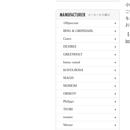
小
ご
を
100percent
お
BING & GRØNDAHL
【
Cuero
ht
DESIREE
GREENHOLT
hmny casual
KOSTA BODA
MAGIS
MOHEIM
ORSKOV
Philippi
TEORI
toumei
Werner